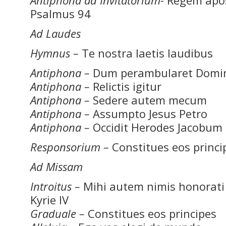
Antiphona ad Invitatorium-
Regem apo
Psalmus 94
Ad Laudes
Hymnus –
Te nostra laetis laudibus
Antiphona –
Dum perambularet Domi
Antiphona –
Relictis igitur
Antiphona –
Sedere autem mecum
Antiphona –
Assumpto Jesus Petro
Antiphona –
Occidit Herodes Jacobum
Responsorium –
Constitues eos princi
Ad Missam
Introitus –
Mihi autem nimis honorati
Kyrie IV
Graduale –
Constitues eos principes