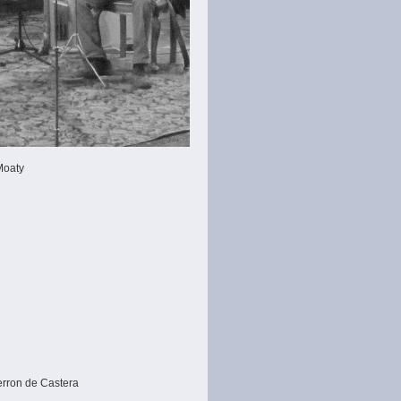
Moaty
erron de Castera