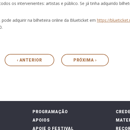
todos os intervenientes: artistas e público. Se já tinha adquirido bilhe
 pode adquirir na bilheteira online da Blueticket em
https://blueticke
0.
‹ ANTERIOR
PRÓXIMA ›
PROGRAMAÇÃO
CRED
APOIOS
MATER
APOIE O FESTIVAL
RECOR