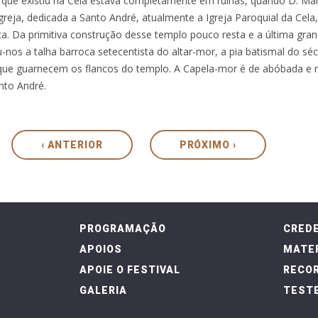
o que existiu na Cela estava completamente em ruínas, quando D. Ma
eja, dedicada a Santo André, atualmente a Igreja Paroquial da Cela
a. Da primitiva construção desse templo pouco resta e a última gra
os a talha barroca setecentista do altar-mor, a pia batismal do séc.
ue guarnecem os flancos do templo. A Capela-mor é de abóbada e no
nto André.
‹ ANTERIOR
PRÓXIMO ›
PROGRAMAÇÃO
CRED
APOIOS
MATER
APOIE O FESTIVAL
RECOR
GALERIA
TEST