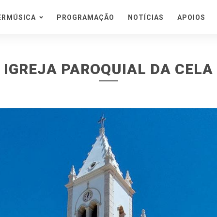
ERMÚSICA
PROGRAMAÇÃO
NOTÍCIAS
APOIOS
porada
ra
ival
IGREJA PAROQUIAL DA CELA
teiras
 de Cister
es
o de Concertos em
 Natural
etes e Informações
s de Bilhetes
teúdos
is
e o Festival