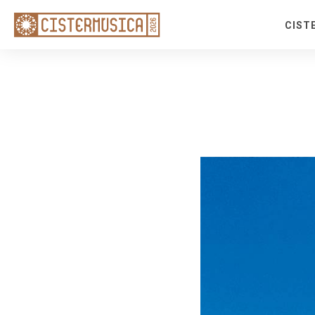
CIST
Tem
Sac
Fest
Fron
Rota
Red
Cicl
Meio
Bilh
Pack
Con
Loca
Apoi