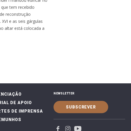
nuel I mandou edificar no
, que tem recebido
nde reconstrução
 XVI e as seis gárgulas
 altar está colocada a
ENCIAÇÃO
NEWSLETTER
IAL DE APOIO
SUBSCREVER
TES DE IMPRENSA
EMUNHOS