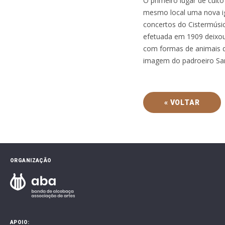
O primeiro lugar de cult
mesmo local uma nova igr
concertos do Cistermúsic
efetuada em 1909 deixou-n
com formas de animais q
imagem do padroeiro Sa
« VOLTAR
ORGANIZAÇÃO
APOIO: