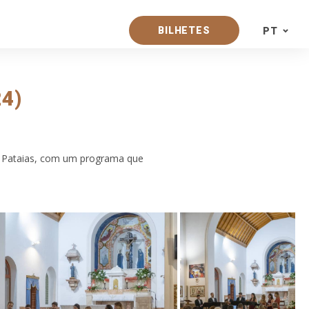
BILHETES
PT
PT
4)
EN
ES
e Pataias, com um programa que