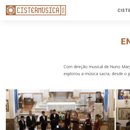
CIST
Tem
Sac
Fest
E
Fron
Rota
Red
Com direção musical de Nuno Marg
Cicl
explorou a música sacra, desde o 
Meio
Bilh
Pack
Con
Loca
Apoi