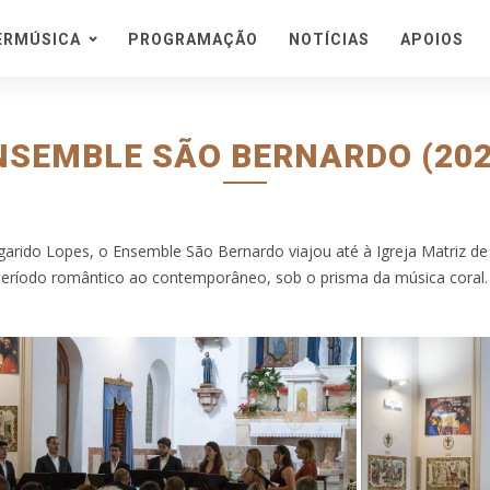
ERMÚSICA
PROGRAMAÇÃO
NOTÍCIAS
APOIOS
porada
ra
ival
NSEMBLE SÃO BERNARDO (202
teiras
 de Cister
es
arido Lopes, o Ensemble São Bernardo viajou até à Igreja Matriz d
o de Concertos em
período romântico ao contemporâneo, sob o prisma da música coral.
 Natural
etes e Informações
s de Bilhetes
teúdos
is
e o Festival