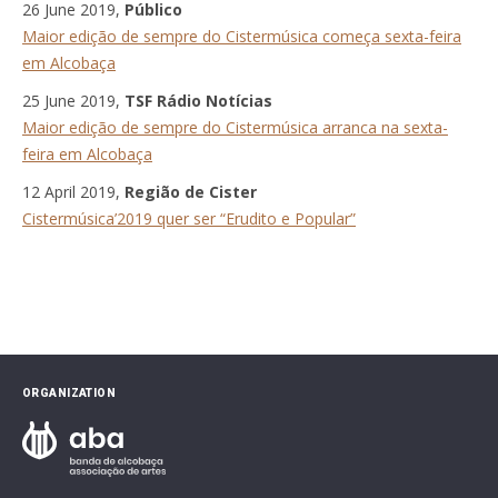
26 June 2019,
Público
Maior edição de sempre do Cistermúsica começa sexta-feira
em Alcobaça
25 June 2019,
TSF Rádio Notícias
Maior edição de sempre do Cistermúsica arranca na sexta-
feira em Alcobaça
12 April 2019,
Região de Cister
Cistermúsica’2019 quer ser “Erudito e Popular”
ORGANIZATION