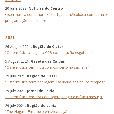
20 June 2022,
Notícias do Centro
Cistermúsica comemora 30.ª edição emAlcobaça com a maior
programação de sempre
2021
26 August 2021,
Região de Cister
"Cistermúsica chega ao CCB com lotação esgotada"
5 August 2021,
Gazeta das Caldas
"
Cistermúsica terminou com concerto na sacristia
"
29 July 2021,
Região de Cister
"Cistermúsica termina viagem 'Da Ibéria aos novos tempos'"
29 July 2021,
Jornal de Leiria
"Cistermúsica encerra com ópera, tango e música mestiça"
29 July 2021,
Região de Leiria
"The Nagash Ensemble em Alcobaça"