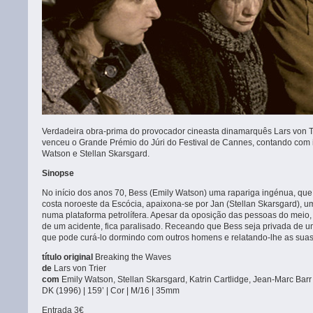
Verdadeira obra-prima do provocador cineasta dinamarquês Lars von Tri
venceu o Grande Prémio do Júri do Festival de Cannes, contando com i
Watson e Stellan Skarsgard.
Sinopse
No início dos anos 70, Bess (Emily Watson) uma rapariga ingénua, q
costa noroeste da Escócia, apaixona-se por Jan (Stellan Skarsgard), 
numa plataforma petrolífera. Apesar da oposição das pessoas do meio, 
de um acidente, fica paralisado. Receando que Bess seja privada de u
que pode curá-lo dormindo com outros homens e relatando-lhe as suas
título original
Breaking the Waves
de
Lars von Trier
com
Emily Watson, Stellan Skarsgard, Katrin Cartlidge, Jean-Marc Barr
DK (1996) | 159’ | Cor | M/16 | 35mm
Entrada 3€