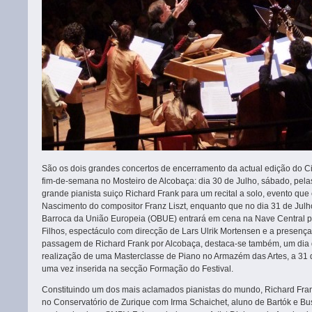
São os dois grandes concertos de encerramento da actual edição do C
fim-de-semana no Mosteiro de Alcobaça: dia 30 de Julho, sábado, pelas
grande pianista suiço Richard Frank para um recital a solo, evento q
Nascimento do compositor Franz Liszt, enquanto que no dia 31 de Julh
Barroca da União Europeia (OBUE) entrará em cena na Nave Central p
Filhos, espectáculo com direcção de Lars Ulrik Mortensen e a presença
passagem de Richard Frank por Alcobaça, destaca-se também, um dia 
realização de uma Masterclasse de Piano no Armazém das Artes, a 31 de
uma vez inserida na secção Formação do Festival.
Constituindo um dos mais aclamados pianistas do mundo, Richard Fra
no Conservatório de Zurique com Irma Schaichet, aluno de Bartók e Bus