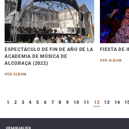
ESPECTÁCULO DE FIN DE AÑO DE LA
FIESTA DE 
ACADEMIA DE MÚSICA DE
VER ÁLBUM
ALCOBAÇA (2022)
VER ÁLBUM
1
2
3
4
5
6
7
8
9
10
11
12
13
14
1
ORGANIZACIÓN