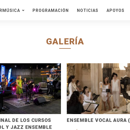
ERMÚSICA
PROGRAMACIÓN
NOTICIAS
APOYOS
orada
a
val
GALERÍA
eiras
de Cister
s
 de Conciertos en el
o Natural
adas y Información
s de Entradas
narios
INAL DE LOS CURSOS
ENSEMBLE VOCAL AURA (
L Y JAZZ ENSEMBLE