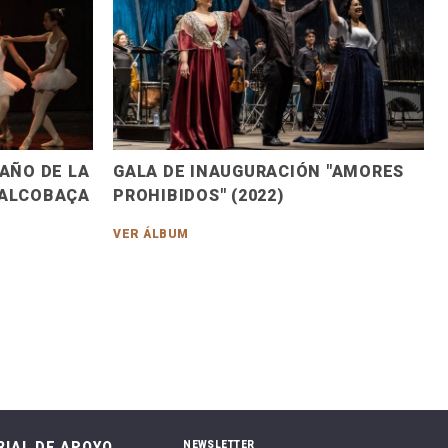
 AÑO DE LA
GALA DE INAUGURACIÓN "AMORES
 ALCOBAÇA
PROHIBIDOS" (2022)
VER ÁLBUM
IAL DE APOYO
NEWSLETTER