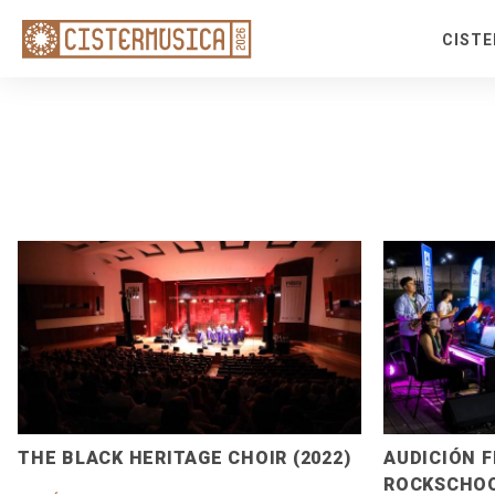
CIST
Temp
Sacr
Festi
Front
Rota 
Rede
Ciclo
Medi
Entr
Pack
Esce
THE BLACK HERITAGE CHOIR (2022)
AUDICIÓN F
ROCKSCHOO