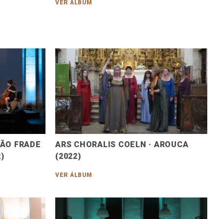
VER ÁLBUM
OÃO FRADE
ARS CHORALIS COELN · AROUCA
)
(2022)
VER ÁLBUM